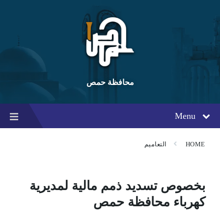
Ski
Ski
Ski
t
t
t
conten
foote
mai
navigatio
محافظة حمص
Menu
HOME
التعاميم
بخصوص تسديد ذمم مالية لمديرية
كهرباء محافظة حمص