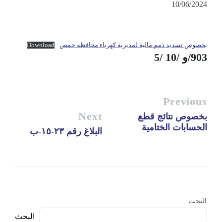
10/06/2024
بخصوص تسديد ذمم مالية لمديرية كهرباء محافظة حمص
Download
903/و /10 /5
Previous
Next
بخصوص نتائج قطع
الحسابات الختامية
البلاغ رقم ٢٣-١٥-ب
البحث
البحث