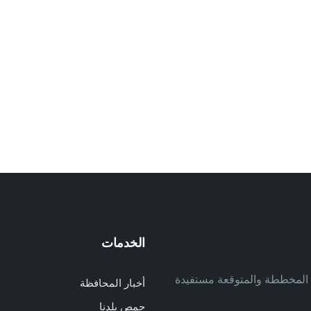
الخدمات
م
ف المخططة والمتوقعة مستفيدة
أخبار المحافظة
م
حمص بلدنا
م