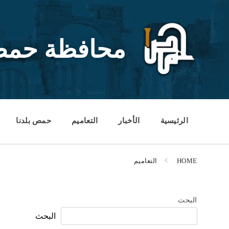
Ski
Ski
Ski
t
t
t
conten
foote
mai
navigatio
محافظة حم
الرئيسية
الأخبار
التعاميم
حمص بلدنا
HOME
التعاميم
البحث
البحث