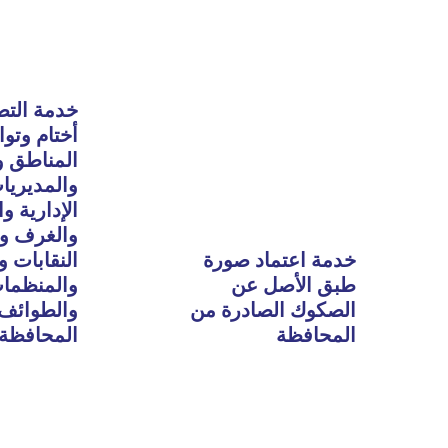
Read
Read
More
More
خدمة الت
أختام وتوا
المناطق و
والمديريا
الإدارية وا
والغرف و
خدمة اعتماد صورة
النقابات و
طبق الأصل عن
والمنظمات
الصكوك الصادرة من
والطوائف
المحافظة
المحافظة
Read
Read
More
More