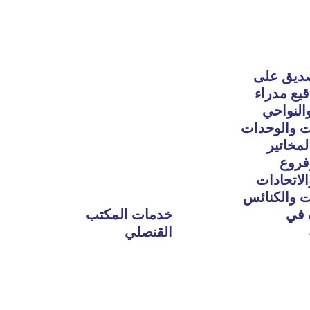
Read
More
صديق على
قيع مدراء
النواحي
ت والوحدات
لمخاتير
فروع
الاتحادات
 والكنائس
 في
خدمات المكتب
القنصلي
Read
More