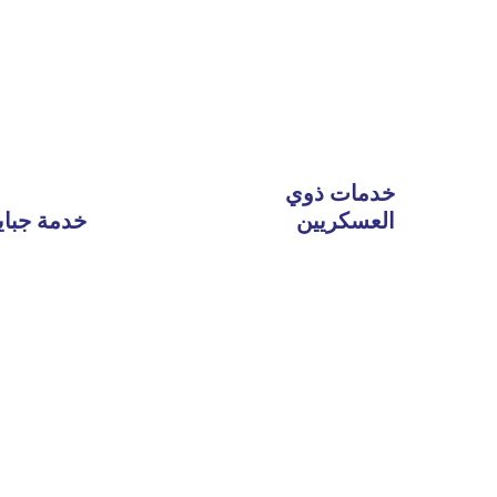
خدمات ذوي
العسكريين
خدمة جباية
Read
More